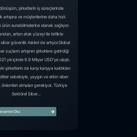
l dönüşüm, şirketlerin iş süreçlerinde
lik artışına ve müşterilerine daha hızlı
 ürün sunabilmelerine olanak sağlıyor.
ndan, artan atak yüzeyi ile birlikte
n siber güvenlik riskleri de artıyor.Global
er suçların artışının şirketlere getirdiği
21 yılı içinde 6.9 Milyar USD'ye ulaştı.
ki şirketlerin de karşı karşıya kaldıkları
ditler sebebiyle, yaygın ve etkin siber
 önlemleri almaları gerekiyor. Türkiye
Sektörel Siber...
evamını Oku