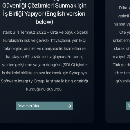
Güvenliği Çözümleri Sunmak için
Dijita
İş Birliği Yapıyor (English version
verimli
below)
hizmet ve
İstanbul, 1 Temmuz 2022 – Orta ve büyük ölçekli
Öte ya
kuruluşların risk ve çeviklik ihtiyaçlarını, yenilikçi
şirketleri
teknolojiler, ürünler ve danışmanlık hizmetleri ile
olarak sib
karşılayan BT çözümleri sağlayıcısı Forcerta,
maliyet 20
yazılım geliştirme yaşam döngüsü (SDLC) içinde
Türkiye'de
iş risklerini birlikte en aza indirmek için Synopsys
siber teh
Software Integrity Group ile stratejik bir iş ortaklığı
güvenlik
kurduğunu duyurdu.
Devamını Oku
D