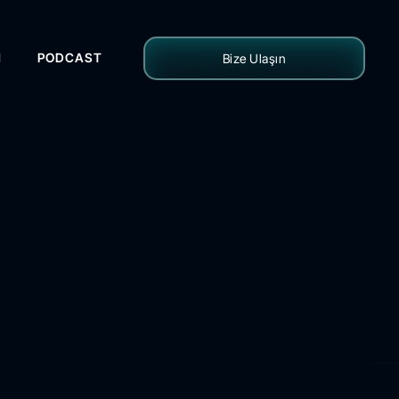
H
PODCAST
Bize Ulaşın