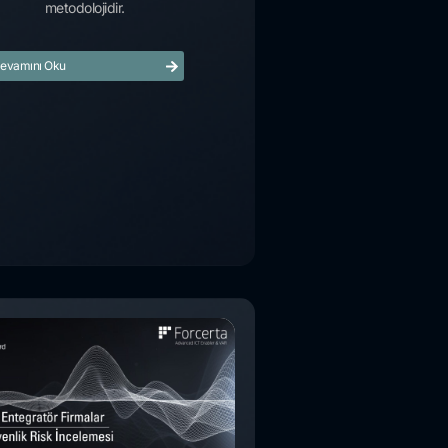
metodolojidir.
evamını Oku