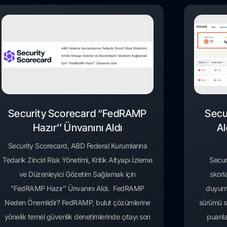
Security Scorecard “FedRAMP
Secu
Hazır’’ Ünvanını Aldı
Al
Security Scorecard, ABD Federal Kurumlarına
Tedarik Zinciri Risk Yönetimi, Kritik Altyapı İzleme
Secur
ve Düzenleyici Gözetim Sağlamak için
skorl
"FedRAMP Hazır’’ Ünvanını Aldı. FedRAMP
duyurm
Neden Önemlidir? FedRAMP, bulut çözümlerine
sürümü sib
yönelik temel güvenlik denetimlerinde çıtayı son
puanla