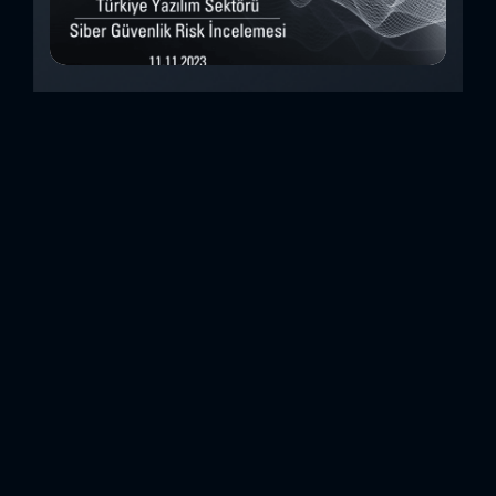
Türkiye Yazılım Sektörü Siber Güvenlik Risk
İncelemesi (Kasım 2023)
Bu çalışmada, Security Scorecard platformunu kullanarak,
Türkiye’de faaliyet gösteren 8teknoloji yazılım şirketinin
siber güvenlik olgunluk düzeylerini inceledik. Elde
ettiğimizdetaylı bulguları analiz ederek, ülkemiz yazılım
sektörünün siber güvenlik konusundaki genelhazırlık
durumlarını ortaya koyan özet bir değerlendirme
oluşturduk.Forcerta olarak, Türkiye temsilcisi olduğumuz
Security Scorecard, kurumsal siber güvenliğingenel
durumunu izleyen ve puanlayan bir platformdur. Security
Scorecard, özetle, bir hacker gözüyle kurumun ve
tedarikçilerinin dijital ayak izlerinden,...