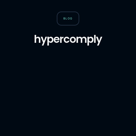
BLOG
hypercomply