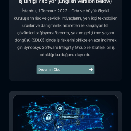
İş Birliği Yapıyor (English version below)
İstanbul, 1 Temmuz 2022 – Orta ve büyük ölçekli
kuruluşların risk ve çeviklik ihtiyaçlarını, yenilikçi teknolojiler,
ürünler ve danışmanlık hizmetleri ile karşılayan BT
çözümleri sağlayıcısı Forcerta, yazılım geliştirme yaşam
döngüsü (SDLC) içinde iş risklerini birlikte en aza indirmek
için Synopsys Software Integrity Group ile stratejik bir iş
ortaklığı kurduğunu duyurdu.
Devamını Oku