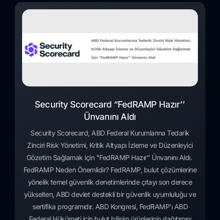
Security Scorecard “FedRAMP Hazır’’
Ünvanını Aldı
Security Scorecard, ABD Federal Kurumlarına Tedarik
Zinciri Risk Yönetimi, Kritik Altyapı İzleme ve Düzenleyici
Gözetim Sağlamak için "FedRAMP Hazır’’ Ünvanını Aldı.
FedRAMP Neden Önemlidir? FedRAMP, bulut çözümlerine
yönelik temel güvenlik denetimlerinde çıtayı son derece
yükselten, ABD devlet destekli bir güvenlik uyumluluğu ve
sertifika programıdır. ABD Kongresi, FedRAMP'ı ABD
Federal Hükümeti için bulut bilişim ürünlerinin dağıtımını