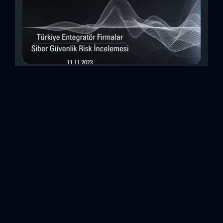
Türkiye Entegratör Firmalar Siber Güvenlik
Risk İncelemesi (Kasım 2023)
Bu çalışmada, Security Scorecard platformunu kullanarak,
Türkiye’de faaliyet gösteren 14teknoloji entegratörü şirketin
siber güvenlik olgunluk düzeylerini inceledik. Elde
ettiğimizdetaylı bulguları analiz ederek, ülkemiz
entegratörlerinin siber güvenlik konusundaki genelhazır
olma durumlarını ortaya koyan özet bir değerlendirme
oluşturduk. Entegratörler, genel anlamda birbirinden farklı
sistemlerin, ürünlerin veya hizmetlerin beraber çalışabilir
hale getirilmesi için entegrasyon çalışmaları yapan