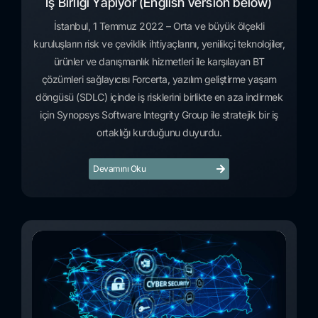
İş Birliği Yapıyor (English version below)
İstanbul, 1 Temmuz 2022 – Orta ve büyük ölçekli
kuruluşların risk ve çeviklik ihtiyaçlarını, yenilikçi teknolojiler,
ürünler ve danışmanlık hizmetleri ile karşılayan BT
çözümleri sağlayıcısı Forcerta, yazılım geliştirme yaşam
döngüsü (SDLC) içinde iş risklerini birlikte en aza indirmek
için Synopsys Software Integrity Group ile stratejik bir iş
ortaklığı kurduğunu duyurdu.
Devamını Oku