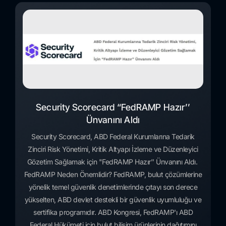
Security Scorecard “FedRAMP Hazır’’
Ünvanını Aldı
Security Scorecard, ABD Federal Kurumlarına Tedarik
Zinciri Risk Yönetimi, Kritik Altyapı İzleme ve Düzenleyici
Gözetim Sağlamak için "FedRAMP Hazır’’ Ünvanını Aldı.
FedRAMP Neden Önemlidir? FedRAMP, bulut çözümlerine
yönelik temel güvenlik denetimlerinde çıtayı son derece
yükselten, ABD devlet destekli bir güvenlik uyumluluğu ve
sertifika programıdır. ABD Kongresi, FedRAMP'ı ABD
Federal Hükümeti için bulut bilişim ürünlerinin dağıtımını