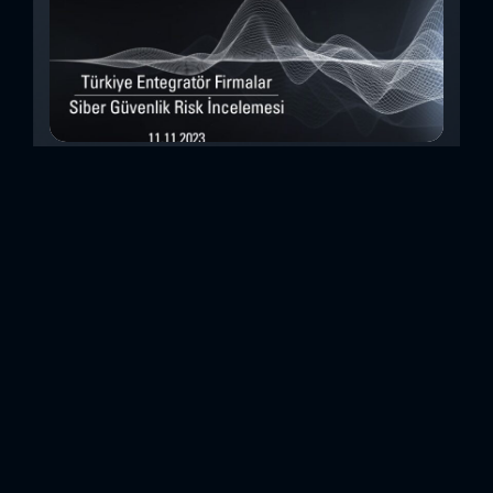
Türkiye Entegratör Firmalar Siber Güvenlik
Risk İncelemesi (Kasım 2023)
Bu çalışmada, Security Scorecard platformunu kullanarak,
Türkiye’de faaliyet gösteren 14teknoloji entegratörü şirketin
siber güvenlik olgunluk düzeylerini inceledik. Elde
ettiğimizdetaylı bulguları analiz ederek, ülkemiz
entegratörlerinin siber güvenlik konusundaki genelhazır
olma durumlarını ortaya koyan özet bir değerlendirme
oluşturduk. Entegratörler, genel anlamda birbirinden farklı
sistemlerin, ürünlerin veya hizmetlerin beraber çalışabilir
hale getirilmesi için entegrasyon çalışmaları yapan