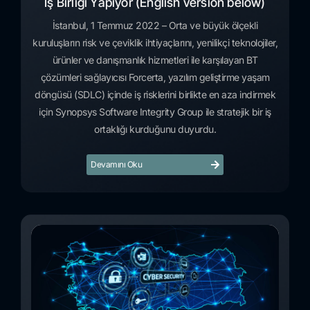
İş Birliği Yapıyor (English version below)
İstanbul, 1 Temmuz 2022 – Orta ve büyük ölçekli
kuruluşların risk ve çeviklik ihtiyaçlarını, yenilikçi teknolojiler,
ürünler ve danışmanlık hizmetleri ile karşılayan BT
çözümleri sağlayıcısı Forcerta, yazılım geliştirme yaşam
döngüsü (SDLC) içinde iş risklerini birlikte en aza indirmek
için Synopsys Software Integrity Group ile stratejik bir iş
ortaklığı kurduğunu duyurdu.
Devamını Oku