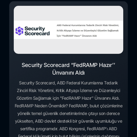
Security Scorecard “FedRAMP Hazır’’
Ünvanını Aldı
Security Scorecard, ABD Federal Kurumlarına Tedarik
Zinciri Risk Yönetimi, Kritik Altyapı İzleme ve Düzenleyici
Gözetim Sağlamak için "FedRAMP Hazır’’ Ünvanını Aldı.
FedRAMP Neden Önemlidir? FedRAMP, bulut çözümlerine
yönelik temel güvenlik denetimlerinde çıtayı son derece
yükselten, ABD devlet destekli bir güvenlik uyumluluğu ve
sertifika programıdır. ABD Kongresi, FedRAMP'ı ABD
Federal Hükümeti için bulut bilişim ürünlerinin dağıtımını