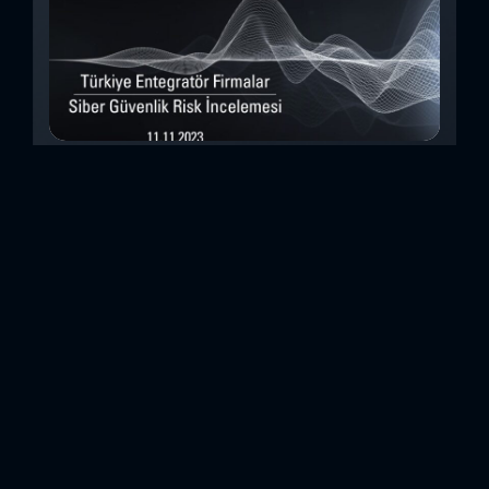
Türkiye Entegratör Firmalar Siber Güvenlik
Risk İncelemesi (Kasım 2023)
Bu çalışmada, Security Scorecard platformunu kullanarak,
Türkiye’de faaliyet gösteren 14teknoloji entegratörü şirketin
siber güvenlik olgunluk düzeylerini inceledik. Elde
ettiğimizdetaylı bulguları analiz ederek, ülkemiz
entegratörlerinin siber güvenlik konusundaki genelhazır
olma durumlarını ortaya koyan özet bir değerlendirme
oluşturduk. Entegratörler, genel anlamda birbirinden farklı
sistemlerin, ürünlerin veya hizmetlerin beraber çalışabilir
hale getirilmesi için entegrasyon çalışmaları yapan