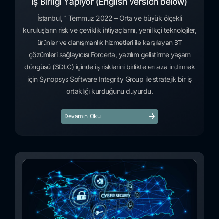
İş Birliği Yapıyor (English version below)
İstanbul, 1 Temmuz 2022 – Orta ve büyük ölçekli
kuruluşların risk ve çeviklik ihtiyaçlarını, yenilikçi teknolojiler,
ürünler ve danışmanlık hizmetleri ile karşılayan BT
çözümleri sağlayıcısı Forcerta, yazılım geliştirme yaşam
döngüsü (SDLC) içinde iş risklerini birlikte en aza indirmek
için Synopsys Software Integrity Group ile stratejik bir iş
ortaklığı kurduğunu duyurdu.
Devamını Oku