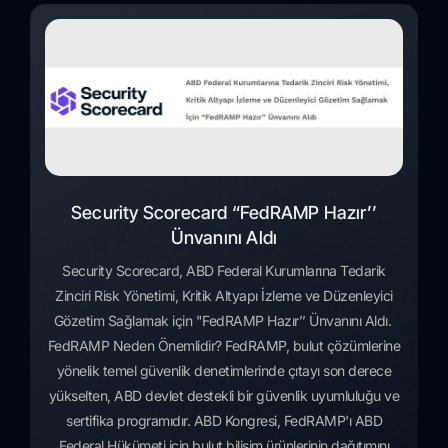
Security Scorecard “FedRAMP Hazır’’
Ünvanını Aldı
Security Scorecard, ABD Federal Kurumlarına Tedarik
Zinciri Risk Yönetimi, Kritik Altyapı İzleme ve Düzenleyici
Gözetim Sağlamak için "FedRAMP Hazır’’ Ünvanını Aldı.
FedRAMP Neden Önemlidir? FedRAMP, bulut çözümlerine
yönelik temel güvenlik denetimlerinde çıtayı son derece
yükselten, ABD devlet destekli bir güvenlik uyumluluğu ve
sertifika programıdır. ABD Kongresi, FedRAMP'ı ABD
Federal Hükümeti için bulut bilişim ürünlerinin dağıtımını