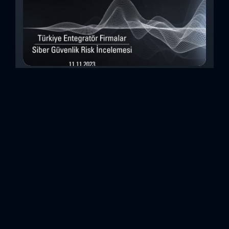
Türkiye Entegratör Firmalar Siber Güvenlik
Risk İncelemesi (Kasım 2023)
Bu çalışmada, Security Scorecard platformunu kullanarak,
Türkiye’de faaliyet gösteren 14teknoloji entegratörü şirketin
siber güvenlik olgunluk düzeylerini inceledik. Elde
ettiğimizdetaylı bulguları analiz ederek, ülkemiz
entegratörlerinin siber güvenlik konusundaki genelhazır
olma durumlarını ortaya koyan özet bir değerlendirme
oluşturduk. Entegratörler, genel anlamda birbirinden farklı
sistemlerin, ürünlerin veya hizmetlerin beraber çalışabilir
hale getirilmesi için entegrasyon çalışmaları yapan