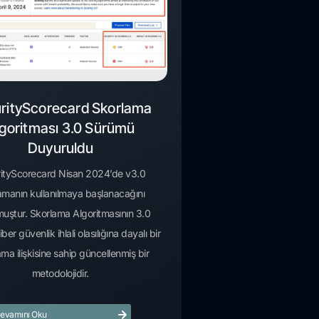
rityScorecard Skorlama
goritması 3.0 Sürümü
Duyuruldu
ityScorecard Nisan 2024’de v3.0
amanın kullanılmaya başlanacağını
uştur. Skorlama Algoritmasının 3.0
er güvenlik ihlali olasılığına dayalı bir
ma ilişkisine sahip güncellenmiş bir
metodolojidir.
evamını Oku