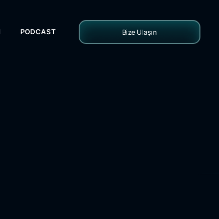
H
PODCAST
Bize Ulaşın