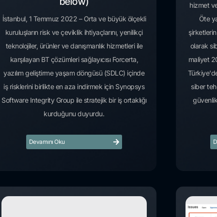
below)
hizmet ve
İstanbul, 1 Temmuz 2022 – Orta ve büyük ölçekli
Öte ya
kuruluşların risk ve çeviklik ihtiyaçlarını, yenilikçi
şirketleri
teknolojiler, ürünler ve danışmanlık hizmetleri ile
olarak sib
karşılayan BT çözümleri sağlayıcısı Forcerta,
maliyet 20
yazılım geliştirme yaşam döngüsü (SDLC) içinde
Türkiye'de
iş risklerini birlikte en aza indirmek için Synopsys
siber teh
Software Integrity Group ile stratejik bir iş ortaklığı
güvenlik
kurduğunu duyurdu.
Devamını Oku
D