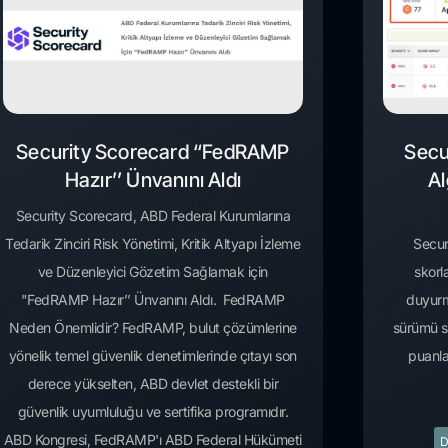
Security Scorecard “FedRAMP
Secu
Hazır’’ Ünvanını Aldı
Al
Security Scorecard, ABD Federal Kurumlarına
Tedarik Zinciri Risk Yönetimi, Kritik Altyapı İzleme
Secur
ve Düzenleyici Gözetim Sağlamak için
skorl
"FedRAMP Hazır’’ Ünvanını Aldı. FedRAMP
duyurm
Neden Önemlidir? FedRAMP, bulut çözümlerine
sürümü sib
yönelik temel güvenlik denetimlerinde çıtayı son
puanla
derece yükselten, ABD devlet destekli bir
güvenlik uyumluluğu ve sertifika programıdır.
ABD Kongresi, FedRAMP'ı ABD Federal Hükümeti
D