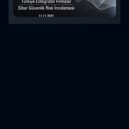
Türkiye Entegratör Firmalar Siber Güvenlik
Risk İncelemesi (Kasım 2023)
Bu çalışmada, Security Scorecard platformunu kullanarak,
Türkiye’de faaliyet gösteren 14teknoloji entegratörü şirketin
siber güvenlik olgunluk düzeylerini inceledik. Elde
ettiğimizdetaylı bulguları analiz ederek, ülkemiz
entegratörlerinin siber güvenlik konusundaki genelhazır
olma durumlarını ortaya koyan özet bir değerlendirme
oluşturduk. Entegratörler, genel anlamda birbirinden farklı
sistemlerin, ürünlerin veya hizmetlerin beraber çalışabilir
hale getirilmesi için entegrasyon çalışmaları yapan
şirketlerdir. Forcerta olarak Türkiye temsilcisi olduğumuz
Security Scorecard, kurumsal siber...