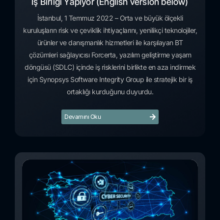
İş Birliği Yapıyor (English version below)
İstanbul, 1 Temmuz 2022 – Orta ve büyük ölçekli
kuruluşların risk ve çeviklik ihtiyaçlarını, yenilikçi teknolojiler,
ürünler ve danışmanlık hizmetleri ile karşılayan BT
çözümleri sağlayıcısı Forcerta, yazılım geliştirme yaşam
döngüsü (SDLC) içinde iş risklerini birlikte en aza indirmek
için Synopsys Software Integrity Group ile stratejik bir iş
ortaklığı kurduğunu duyurdu.
Devamını Oku