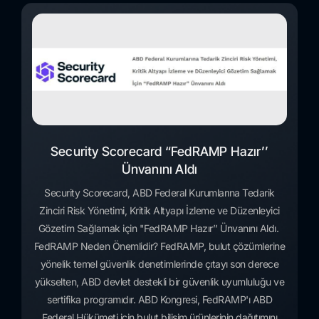
Security Scorecard “FedRAMP Hazır’’
Ünvanını Aldı
Security Scorecard, ABD Federal Kurumlarına Tedarik
Zinciri Risk Yönetimi, Kritik Altyapı İzleme ve Düzenleyici
Gözetim Sağlamak için "FedRAMP Hazır’’ Ünvanını Aldı.
FedRAMP Neden Önemlidir? FedRAMP, bulut çözümlerine
yönelik temel güvenlik denetimlerinde çıtayı son derece
yükselten, ABD devlet destekli bir güvenlik uyumluluğu ve
sertifika programıdır. ABD Kongresi, FedRAMP'ı ABD
Federal Hükümeti için bulut bilişim ürünlerinin dağıtımını