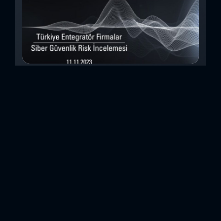
Türkiye Entegratör Firmalar Siber Güvenlik
Risk İncelemesi (Kasım 2023)
Bu çalışmada, Security Scorecard platformunu kullanarak,
Türkiye’de faaliyet gösteren 14teknoloji entegratörü şirketin
siber güvenlik olgunluk düzeylerini inceledik. Elde
ettiğimizdetaylı bulguları analiz ederek, ülkemiz
entegratörlerinin siber güvenlik konusundaki genelhazır
olma durumlarını ortaya koyan özet bir değerlendirme
oluşturduk. Entegratörler, genel anlamda birbirinden farklı
sistemlerin, ürünlerin veya hizmetlerin beraber çalışabilir
hale getirilmesi için entegrasyon çalışmaları yapan