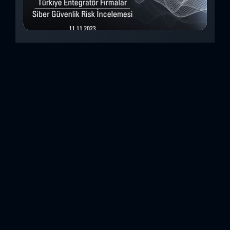
Türkiye Entegratör Firmalar Siber Güvenlik
Risk İncelemesi (Kasım 2023)
Bu çalışmada, Security Scorecard platformunu kullanarak,
Türkiye’de faaliyet gösteren 14teknoloji entegratörü şirketin
siber güvenlik olgunluk düzeylerini inceledik. Elde
ettiğimizdetaylı bulguları analiz ederek, ülkemiz
entegratörlerinin siber güvenlik konusundaki genelhazır
olma durumlarını ortaya koyan özet bir değerlendirme
oluşturduk. Entegratörler, genel anlamda birbirinden farklı
sistemlerin, ürünlerin veya hizmetlerin beraber çalışabilir
hale getirilmesi için entegrasyon çalışmaları yapan
şirketlerdir. Forcerta olarak Türkiye temsilcisi olduğumuz
Security Scorecard, kurumsal siber...