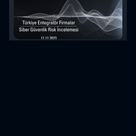
Türkiye Entegratör Firmalar Siber Güvenlik
Risk İncelemesi (Kasım 2023)
Bu çalışmada, Security Scorecard platformunu kullanarak,
Türkiye’de faaliyet gösteren 14teknoloji entegratörü şirketin
siber güvenlik olgunluk düzeylerini inceledik. Elde
ettiğimizdetaylı bulguları analiz ederek, ülkemiz
entegratörlerinin siber güvenlik konusundaki genelhazır
olma durumlarını ortaya koyan özet bir değerlendirme
oluşturduk. Entegratörler, genel anlamda birbirinden farklı
sistemlerin, ürünlerin veya hizmetlerin beraber çalışabilir
hale getirilmesi için entegrasyon çalışmaları yapan