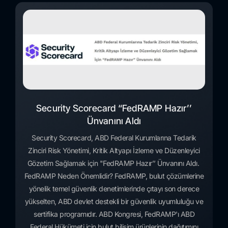
Security Scorecard “FedRAMP Hazır’’
Ünvanını Aldı
Security Scorecard, ABD Federal Kurumlarına Tedarik
Zinciri Risk Yönetimi, Kritik Altyapı İzleme ve Düzenleyici
Gözetim Sağlamak için "FedRAMP Hazır’’ Ünvanını Aldı.
FedRAMP Neden Önemlidir? FedRAMP, bulut çözümlerine
yönelik temel güvenlik denetimlerinde çıtayı son derece
yükselten, ABD devlet destekli bir güvenlik uyumluluğu ve
sertifika programıdır. ABD Kongresi, FedRAMP'ı ABD
Federal Hükümeti için bulut bilişim ürünlerinin dağıtımını