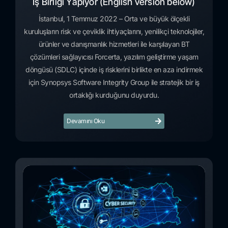
İş Birliği Yapıyor (English version below)
İstanbul, 1 Temmuz 2022 – Orta ve büyük ölçekli
kuruluşların risk ve çeviklik ihtiyaçlarını, yenilikçi teknolojiler,
ürünler ve danışmanlık hizmetleri ile karşılayan BT
çözümleri sağlayıcısı Forcerta, yazılım geliştirme yaşam
döngüsü (SDLC) içinde iş risklerini birlikte en aza indirmek
için Synopsys Software Integrity Group ile stratejik bir iş
ortaklığı kurduğunu duyurdu.
Devamını Oku