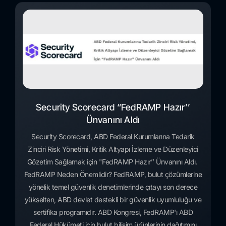
Security Scorecard “FedRAMP Hazır’’
Ünvanını Aldı
Security Scorecard, ABD Federal Kurumlarına Tedarik
Zinciri Risk Yönetimi, Kritik Altyapı İzleme ve Düzenleyici
Gözetim Sağlamak için "FedRAMP Hazır’’ Ünvanını Aldı.
FedRAMP Neden Önemlidir? FedRAMP, bulut çözümlerine
yönelik temel güvenlik denetimlerinde çıtayı son derece
yükselten, ABD devlet destekli bir güvenlik uyumluluğu ve
sertifika programıdır. ABD Kongresi, FedRAMP'ı ABD
Federal Hükümeti için bulut bilişim ürünlerinin dağıtımını