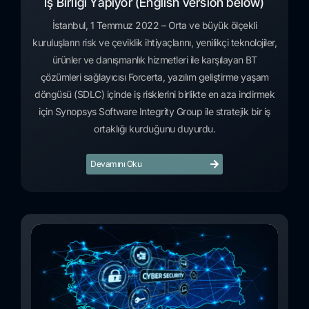
İş Birliği Yapıyor (English version below)
İstanbul, 1 Temmuz 2022 – Orta ve büyük ölçekli
kuruluşların risk ve çeviklik ihtiyaçlarını, yenilikçi teknolojiler,
ürünler ve danışmanlık hizmetleri ile karşılayan BT
çözümleri sağlayıcısı Forcerta, yazılım geliştirme yaşam
döngüsü (SDLC) içinde iş risklerini birlikte en aza indirmek
için Synopsys Software Integrity Group ile stratejik bir iş
ortaklığı kurduğunu duyurdu.
Devamını Oku