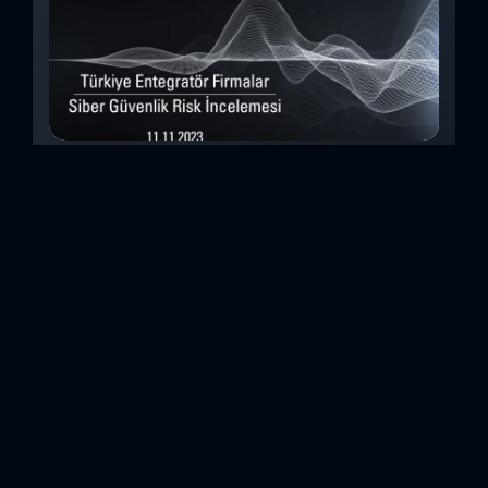
Türkiye Entegratör Firmalar Siber Güvenlik
Risk İncelemesi (Kasım 2023)
Bu çalışmada, Security Scorecard platformunu kullanarak,
Türkiye’de faaliyet gösteren 14teknoloji entegratörü şirketin
siber güvenlik olgunluk düzeylerini inceledik. Elde
ettiğimizdetaylı bulguları analiz ederek, ülkemiz
entegratörlerinin siber güvenlik konusundaki genelhazır
olma durumlarını ortaya koyan özet bir değerlendirme
oluşturduk. Entegratörler, genel anlamda birbirinden farklı
sistemlerin, ürünlerin veya hizmetlerin beraber çalışabilir
hale getirilmesi için entegrasyon çalışmaları yapan