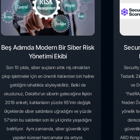
Beş Adımda Modern Bir Siber Risk
Secur
Yönetimi Ekibi
Son 10 yılda, siber suçların artık niş olmaktan
Security
çıkıp işletmeler için en önemli risklerden biri haline
Tedarik Zin
geldiğini rahatlıkla söyleyebiliriz. Belki de
ve D
okudunuz, Deloitte'un siberin geleceğine ilişkin
"FedRA
2019 anketi, katılanların yüzde 95'inin değişik
Neden Ön
ölçeklerde siber saldırılara uğradığını ve yüzde
yönelik t
57’sinin bu saldırıları son iki yıl içinde yaşadığını
derece
belirtiyor. Aynı zamanda, siber güvenlik için
güvenlik
yapılan küresel harcamalar da artıyor.
ABD Kongr