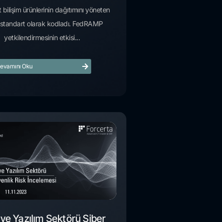
t bilişim ürünlerinin dağıtımını yöneten
i standart olarak kodladı. FedRAMP
yetkilendirmesinin etkisi...
evamını Oku
iye Yazılım Sektörü Siber