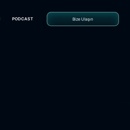
H
PODCAST
Bize Ulaşın