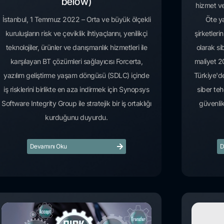
below)
hizmet ve
İstanbul, 1 Temmuz 2022 – Orta ve büyük ölçekli
Öte ya
kuruluşların risk ve çeviklik ihtiyaçlarını, yenilikçi
şirketleri
teknolojiler, ürünler ve danışmanlık hizmetleri ile
olarak sib
karşılayan BT çözümleri sağlayıcısı Forcerta,
maliyet 20
yazılım geliştirme yaşam döngüsü (SDLC) içinde
Türkiye'de
iş risklerini birlikte en aza indirmek için Synopsys
siber teh
Software Integrity Group ile stratejik bir iş ortaklığı
güvenlik
kurduğunu duyurdu.
Devamını Oku
D