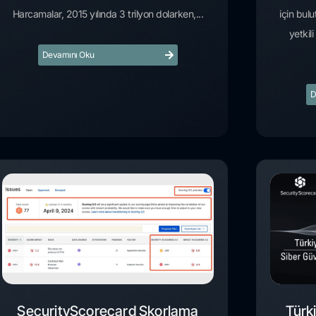
Harcamalar, 2015 yılında 3 trilyon dolarken,...
için bulu
yetkil
Devamını Oku
D
SecurityScorecard Skorlama
Türk